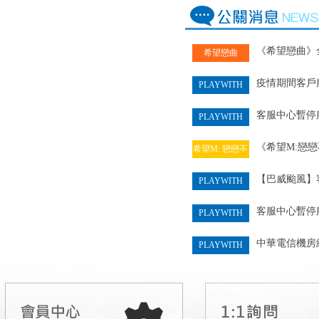
《希望戀曲》
希望戀曲
疫情期間客戶
PLAYWITH
客服中心暫停
PLAYWITH
《希望M:戀
希望M: 戀戀不
忘
【巴威颱風】
PLAYWITH
客服中心暫停
PLAYWITH
中華電信機房
PLAYWITH